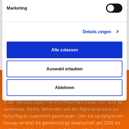
Marketing
privat
Details zeigen
Alle zulassen
Auswahl erlauben
Über uns
Ablehnen
In der Metropolregion FrankfurtRheinMain haben sich rund 50
Landkreise, Städte, Gemeinden und der Regionalverband zur
KulturRegion zusammen-geschlossen. Über die Ländergrenzen
hinweg vernetzt die gemeinnützige Gesellschaft seit 2005 die