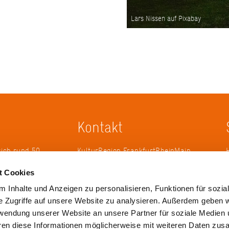
Lars Nissen auf Pixabay
Kontakt
sich rund 50
KulturRegion FrankfurtRheinMain
erband zur
gGmbH Poststraße 16 60329
t Cookies
ändergrenzen
Frankfurt am Main
it 2005 die
 Inhalte und Anzeigen zu personalisieren, Funktionen für sozia
 die
Tel.: +49 69 2577-1700
e Zugriffe auf unsere Website zu analysieren. Außerdem geben w
 ihren
Fax: +49 69 2577-1750
rwendung unserer Website an unsere Partner für soziale Medien
ulse zu
E-Mail:
info@krfrm.de
hren diese Informationen möglicherweise mit weiteren Daten zu