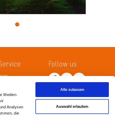
Service
Follow us
Home
Merkliste
Wissenskarte
Alle zulassen
Netiquette
le Medien
ir
Auswahl erlauben
 und Analysen
sammen, die