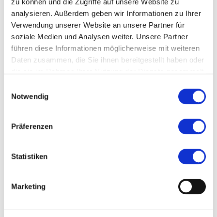
Fahrgästen erforderlich. Sollte diese nicht erreicht
zu können und die Zugriffe auf unsere Website zu
analysieren. Außerdem geben wir Informationen zu Ihrer
werden, erfolgt die Durchführung der Fahrt alternativ
Verwendung unserer Website an unsere Partner für
mit einer historischen Elektrolokomotive.
soziale Medien und Analysen weiter. Unsere Partner
führen diese Informationen möglicherweise mit weiteren
Daten zusammen, die Sie ihnen bereitgestellt haben oder
die sie im Rahmen Ihrer Nutzung der Dienste gesammelt
Details
haben.
Einwilligungsauswahl
Notwendig
21.06.2026 in Hanau
Präferenzen
Veranstaltungstyp:
Führung
Statistiken
Kosten und Anmeldung
Marketing
Ort und Anfahrt