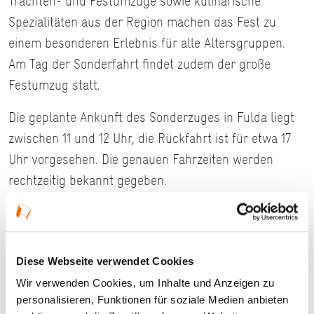
Trachten- und Festumzüge sowie kulinarische
Spezialitäten aus der Region machen das Fest zu
einem besonderen Erlebnis für alle Altersgruppen.
Am Tag der Sonderfahrt findet zudem der große
Festumzug statt.
Die geplante Ankunft des Sonderzuges in Fulda liegt
zwischen 11 und 12 Uhr, die Rückfahrt ist für etwa 17
Uhr vorgesehen. Die genauen Fahrzeiten werden
rechtzeitig bekannt gegeben.
Vorgesehen ist der Einsatz der Dampflokomotive 01
1104 von Faszination Dampf in Kombination mit
historischen Umbauwagen. Um die Kosten für
Diese Webseite verwendet Cookies
Anmietung und Betrieb der Dampflok decken zu
Wir verwenden Cookies, um Inhalte und Anzeigen zu
können, ist eine Mindestteilnehmerzahl von 200
personalisieren, Funktionen für soziale Medien anbieten