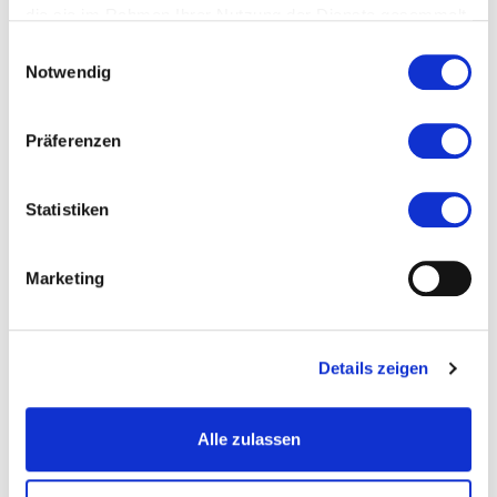
die sie im Rahmen Ihrer Nutzung der Dienste gesammelt
haben.
Einwilligungsauswahl
Notwendig
Präferenzen
Statistiken
Marketing
Details zeigen
Alle zulassen