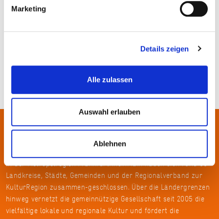
Marketing
BNST
Details zeigen
Alle zulassen
Auswahl erlauben
Über uns
Ablehnen
In der Metropolregion FrankfurtRheinMain haben sich rund 50
Landkreise, Städte, Gemeinden und der Regionalverband zur
KulturRegion zusammen-geschlossen. Über die Ländergrenzen
hinweg vernetzt die gemeinnützige Gesellschaft seit 2005 die
vielfältige lokale und regionale Kultur und fördert die