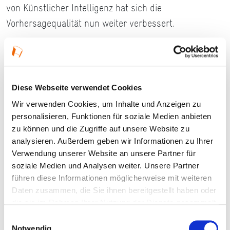
von Künstlicher Intelligenz hat sich die
Vorhersagequalität nun weiter verbessert.
Details
Diese Webseite verwendet Cookies
05.09.2026, 14:00 Uhr — 15:30 Uhr in Offenbach
Wir verwenden Cookies, um Inhalte und Anzeigen zu
am Main
personalisieren, Funktionen für soziale Medien anbieten
zu können und die Zugriffe auf unsere Website zu
Veranstaltungstyp:
Workshop
analysieren. Außerdem geben wir Informationen zu Ihrer
Verwendung unserer Website an unsere Partner für
soziale Medien und Analysen weiter. Unsere Partner
Kosten und Anmeldung
führen diese Informationen möglicherweise mit weiteren
Daten zusammen, die Sie ihnen bereitgestellt haben oder
die sie im Rahmen Ihrer Nutzung der Dienste gesammelt
Ort und Anfahrt
haben.
Einwilligungsauswahl
Notwendig