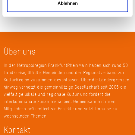
Ablehnen
Über uns
In der Metropolregion FrankfurtRheinMain haben sich rund 50
Landkreise, Städte, Gemeinden und der Regionalverband zur
KulturRegion zusammen-geschlossen. Über die Ländergrenzen
hinweg vernetzt die gemeinnützige Gesellschaft seit 2005 die
vielfältige lokale und regionale Kultur und fördert die
interkommunale Zusammenarbeit. Gemeinsam mit ihren
Mitgliedern präsentiert sie Projekte und setzt Impulse zu
wechselnden Themen.
Kontakt