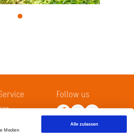
Service
Follow us
Home
Merkliste
Wissenskarte
Alle zulassen
Netiquette
le Medien