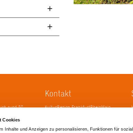
Kontakt
sich rund 50
KulturRegion FrankfurtRheinMain
erband zur
gGmbH Poststraße 16 60329
t Cookies
ändergrenzen
Frankfurt am Main
it 2005 die
 Inhalte und Anzeigen zu personalisieren, Funktionen für sozia