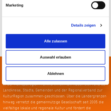
Marketing
ralphs_fotos_pixabay
Details zeigen
Alle zulassen
Auswahl erlauben
Über uns
Ablehnen
In der Metropolregion FrankfurtRheinMain haben sich rund 50
Landkreise, Städte, Gemeinden und der Regionalverband zur
KulturRegion zusammen-geschlossen. Über die Ländergrenzen
hinweg vernetzt die gemeinnützige Gesellschaft seit 2005 die
vielfältige lokale und regionale Kultur und fördert die