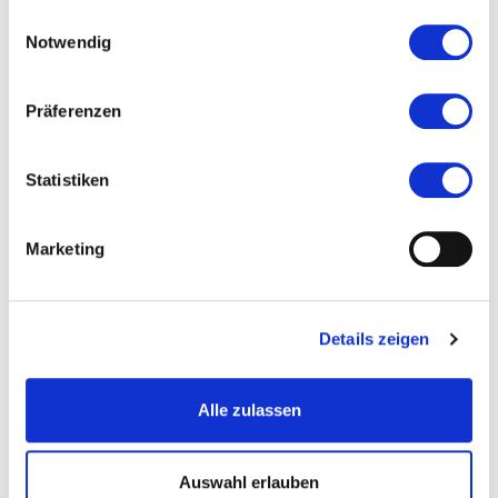
Kosten und Anmeldung
haben.
Einwilligungsauswahl
Notwendig
Ort und Anfahrt
Präferenzen
Veranstaltet von
Statistiken
Marketing
Details zeigen
Alle zulassen
Auswahl erlauben