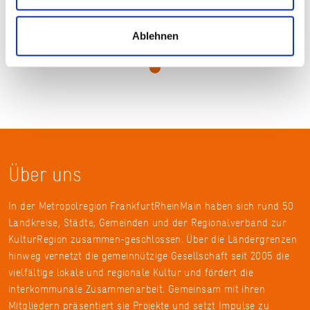
© Sammlung GKMO - Fotograf Günter Hujer
Ablehnen
Über uns
In der Metropolregion FrankfurtRheinMain haben sich rund 50
Landkreise, Städte, Gemeinden und der Regionalverband zur
KulturRegion zusammen-geschlossen. Über die Ländergrenzen
hinweg vernetzt die gemeinnützige Gesellschaft seit 2005 die
vielfältige lokale und regionale Kultur und fördert die
interkommunale Zusammenarbeit. Gemeinsam mit ihren
Mitgliedern präsentiert sie Projekte und setzt Impulse zu