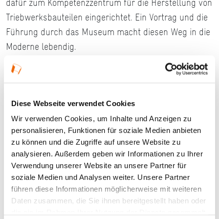
dafür zum Kompetenzzentrum für die Herstellung von
Triebwerksbauteilen eingerichtet. Ein Vortrag und die
Führung durch das Museum macht diesen Weg in die
Moderne lebendig.
Details
Diese Webseite verwendet Cookies
Wir verwenden Cookies, um Inhalte und Anzeigen zu
12.09.2026, 14:00 Uhr — 16:30 Uhr in Oberursel
personalisieren, Funktionen für soziale Medien anbieten
(Taunus)
zu können und die Zugriffe auf unsere Website zu
analysieren. Außerdem geben wir Informationen zu Ihrer
Veranstaltungstyp:
Ausstellung
Verwendung unserer Website an unsere Partner für
soziale Medien und Analysen weiter. Unsere Partner
Altersgruppe:
14+
führen diese Informationen möglicherweise mit weiteren
Daten zusammen, die Sie ihnen bereitgestellt haben oder
die sie im Rahmen Ihrer Nutzung der Dienste gesammelt