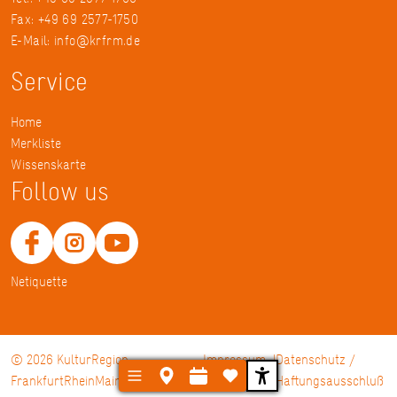
Fax: +49 69 2577-1750
E-Mail:
info@krfrm.de
Service
Home
Merkliste
Wissenskarte
Follow us
Netiquette
© 2026 KulturRegion
Impressum
Datenschutz /
FrankfurtRheinMain gGmbH
Haftungsausschluß