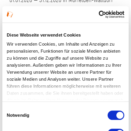
01.01.2026 — 31.12.2026 in Mörfelden-Walldorf
Öffnungszeiten:
Do 15–17 Uhr, So 14–17 Uhr, Geschlossen in den
hessischen Schulferien
Diese Webseite verwendet Cookies
Veranstaltungstyp:
Ausstellung
Wir verwenden Cookies, um Inhalte und Anzeigen zu
personalisieren, Funktionen für soziale Medien anbieten
zu können und die Zugriffe auf unsere Website zu
Kosten und Anmeldung
analysieren. Außerdem geben wir Informationen zu Ihrer
Verwendung unserer Website an unsere Partner für
soziale Medien und Analysen weiter. Unsere Partner
Ort und Anfahrt
führen diese Informationen möglicherweise mit weiteren
Daten zusammen, die Sie ihnen bereitgestellt haben oder
die sie im Rahmen Ihrer Nutzung der Dienste gesammelt
Veranstaltet von
haben.
Einwilligungsauswahl
Notwendig