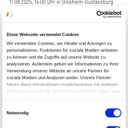
17.08.2025, 14:00 Uhr in Ginsheim-Gustavsburg
Veranstaltungstyp:
Führung
Veranstaltungsformat:
Fokusthema
Diese Webseite verwendet Cookies
SCHICHTWECHSEL
Wir verwenden Cookies, um Inhalte und Anzeigen zu
personalisieren, Funktionen für soziale Medien anbieten
Kosten und Anmeldung
zu können und die Zugriffe auf unsere Website zu
analysieren. Außerdem geben wir Informationen zu Ihrer
Verwendung unserer Website an unsere Partner für
Ort und Anfahrt
soziale Medien und Analysen weiter. Unsere Partner
führen diese Informationen möglicherweise mit weiteren
Veranstaltet von
Daten zusammen, die Sie ihnen bereitgestellt haben oder
die sie im Rahmen Ihrer Nutzung der Dienste gesammelt
haben.
Einwilligungsauswahl
Notwendig