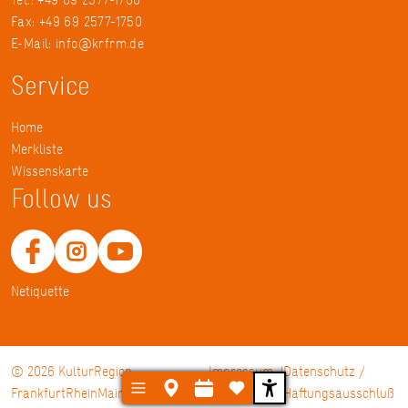
Fax: +49 69 2577-1750
E-Mail:
info@krfrm.de
Service
Home
Merkliste
Wissenskarte
Follow us
Netiquette
© 2026 KulturRegion
Impressum
Datenschutz /
FrankfurtRheinMain gGmbH
Haftungsausschluß