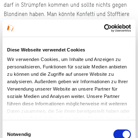
darf in Strümpfen kommen und sollte nichts gegen
Blondinen haben. Man könnte Konfetti und Stofftiere
mitbringen, sollte beim Werfen aber nicht aufs
Weinglas zielen!
Diese Webseite verwendet Cookies
Details
Wir verwenden Cookies, um Inhalte und Anzeigen zu
personalisieren, Funktionen für soziale Medien anbieten
zu können und die Zugriffe auf unsere Website zu
09.09.2026, 19:00 Uhr — 21:00 Uhr in Hattersheim
analysieren. Außerdem geben wir Informationen zu Ihrer
am Main
Verwendung unserer Website an unsere Partner für
soziale Medien und Analysen weiter. Unsere Partner
Veranstaltungstyp:
Event
führen diese Informationen möglicherweise mit weiteren
Daten zusammen, die Sie ihnen bereitgestellt haben oder
die sie im Rahmen Ihrer Nutzung der Dienste gesammelt
Kosten und Anmeldung
haben.
Einwilligungsauswahl
Notwendig