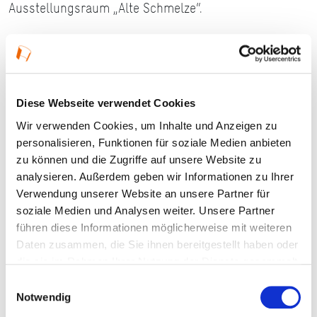
Ausstellungsraum „Alte Schmelze“.
Details
Diese Webseite verwendet Cookies
06.09.2026, 14:00 Uhr — 19:00 Uhr in Frankfurt
Wir verwenden Cookies, um Inhalte und Anzeigen zu
am Main
personalisieren, Funktionen für soziale Medien anbieten
zu können und die Zugriffe auf unsere Website zu
Veranstaltungstyp:
Ausstellung
analysieren. Außerdem geben wir Informationen zu Ihrer
Verwendung unserer Website an unsere Partner für
soziale Medien und Analysen weiter. Unsere Partner
Kosten und Anmeldung
führen diese Informationen möglicherweise mit weiteren
Daten zusammen, die Sie ihnen bereitgestellt haben oder
die sie im Rahmen Ihrer Nutzung der Dienste gesammelt
Ort und Anfahrt
haben.
Einwilligungsauswahl
Notwendig
Veranstaltet von