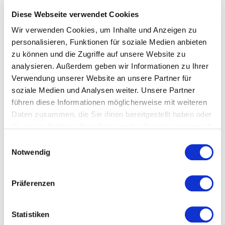
Veranstaltungstyp:
Workshop
Diese Webseite verwendet Cookies
Wir verwenden Cookies, um Inhalte und Anzeigen zu
personalisieren, Funktionen für soziale Medien anbieten
Kosten und Anmeldung
zu können und die Zugriffe auf unsere Website zu
analysieren. Außerdem geben wir Informationen zu Ihrer
Verwendung unserer Website an unsere Partner für
Ort und Anfahrt
soziale Medien und Analysen weiter. Unsere Partner
führen diese Informationen möglicherweise mit weiteren
Veranstaltet von
Daten zusammen, die Sie ihnen bereitgestellt haben oder
die sie im Rahmen Ihrer Nutzung der Dienste gesammelt
haben.
Einwilligungsauswahl
Notwendig
Präferenzen
Statistiken