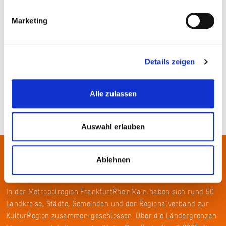
Marketing
Umweltbildungszentrum Schatzinsel Kühkopf © Kristof Lemp
Details zeigen
Alle zulassen
Auswahl erlauben
Ablehnen
Über uns
In der Metropolregion FrankfurtRheinMain haben sich rund 50
Landkreise, Städte, Gemeinden und der Regionalverband zur
KulturRegion zusammen-geschlossen. Über die Ländergrenzen