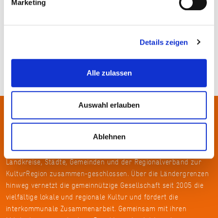
Marketing
© Lea Fleur Sorgler
Details zeigen
Alle zulassen
Auswahl erlauben
Über uns
Ablehnen
In der Metropolregion FrankfurtRheinMain haben sich rund 50
Landkreise, Städte, Gemeinden und der Regionalverband zur
KulturRegion zusammen-geschlossen. Über die Ländergrenzen
hinweg vernetzt die gemeinnützige Gesellschaft seit 2005 die
vielfältige lokale und regionale Kultur und fördert die
interkommunale Zusammenarbeit. Gemeinsam mit ihren