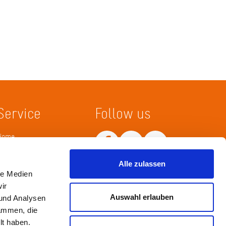
Service
Follow us
Home
Merkliste
Wissenskarte
Alle zulassen
Netiquette
le Medien
ir
Auswahl erlauben
 und Analysen
sammen, die
lt haben.