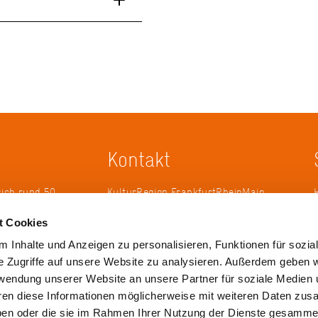
Kontakt
sich rund 50
KulturRegion FrankfurtRheinMain
erband zur
gGmbH Poststraße 16 60329
t Cookies
ändergrenzen
Frankfurt am Main
it 2005 die
 Inhalte und Anzeigen zu personalisieren, Funktionen für sozia
 die
Tel.: +49 69 2577-1700
e Zugriffe auf unsere Website zu analysieren. Außerdem geben w
 ihren
Fax: +49 69 2577-1750
rwendung unserer Website an unsere Partner für soziale Medien
ulse zu
E-Mail:
info@krfrm.de
hren diese Informationen möglicherweise mit weiteren Daten zu
haben oder die sie im Rahmen Ihrer Nutzung der Dienste gesamme