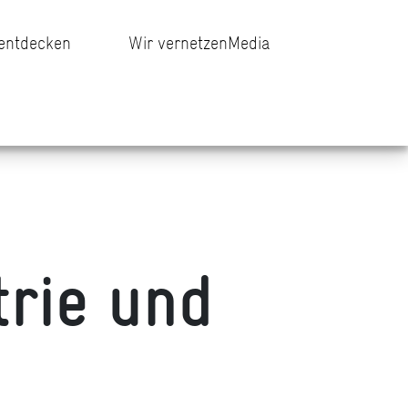
 entdecken
Wir vernetzen
Media
trie und