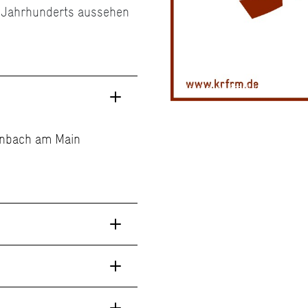
 Jahrhunderts aussehen
KulturRegion FrankfurtRheinMain,
fenbach am Main