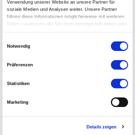
Verwendung unserer Website an unsere Partner für
Veranstaltungstyp:
Ausstellung
soziale Medien und Analysen weiter. Unsere Partner
führen diese Informationen möglicherweise mit weiteren
Daten zusammen, die Sie ihnen bereitgestellt haben oder
Kosten und Anmeldung
die sie im Rahmen Ihrer Nutzung der Dienste gesammelt
haben.
Einwilligungsauswahl
Notwendig
Ort und Anfahrt
Präferenzen
Veranstaltet von
Statistiken
Marketing
Details zeigen