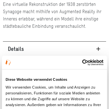
Eine virtuelle Rekonstruktion der 1938 zerstörten
Synagoge macht mithilfe von Augmented Reality ihr
Inneres erlebbar, während ein Modell ihre einstige
städtebauliche Einbindung veranschaulicht.
Details
01.01.2026 — 31.12.2026 in Aschaffenburg
Öffnungszeiten:
Diese Webseite verwendet Cookies
Sa, So, Feiertage 10 – 16 Uhr Sonderöffnungen
Wir verwenden Cookies, um Inhalte und Anzeigen zu
für Gruppen und Schulklassen sind auf Anfrage
personalisieren, Funktionen für soziale Medien anbieten
jederzeit möglich. Geschlossen am 1. Januar,
zu können und die Zugriffe auf unsere Website zu
Faschingsdienstag, 24., 25. und 31. Dezember
analysieren. Außerdem geben wir Informationen zu Ihrer