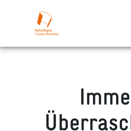
Immer
Überrasc