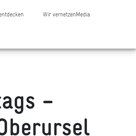
 entdecken
Wir vernetzen
Media
tags –
Oberursel