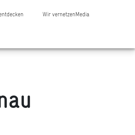
 entdecken
Wir vernetzen
Media
nau