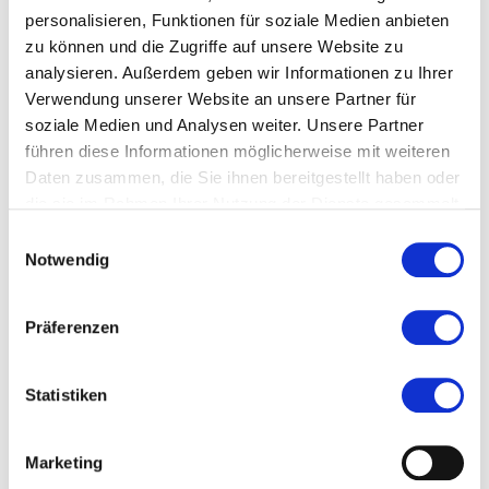
personalisieren, Funktionen für soziale Medien anbieten
Ort und Anfahrt
zu können und die Zugriffe auf unsere Website zu
analysieren. Außerdem geben wir Informationen zu Ihrer
Veranstaltet von
Verwendung unserer Website an unsere Partner für
soziale Medien und Analysen weiter. Unsere Partner
führen diese Informationen möglicherweise mit weiteren
Daten zusammen, die Sie ihnen bereitgestellt haben oder
die sie im Rahmen Ihrer Nutzung der Dienste gesammelt
haben.
Einwilligungsauswahl
Notwendig
Präferenzen
Statistiken
Marketing
Umweltlernen in Frankfurt