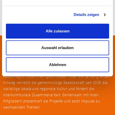
Details zeigen
Alle zulassen
Auswahl erlauben
Über uns
In der Metropolregion FrankfurtRheinMain haben sich rund 50
Ablehnen
Landkreise, Städte, Gemeinden und der Regionalverband zur
KulturRegion zusammen-geschlossen. Über die Ländergrenzen
hinweg vernetzt die gemeinnützige Gesellschaft seit 2005 die
vielfältige lokale und regionale Kultur und fördert die
interkommunale Zusammenarbeit. Gemeinsam mit ihren
Mitgliedern präsentiert sie Projekte und setzt Impulse zu
wechselnden Themen.