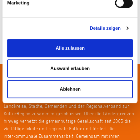
Marketing
Marion Nickig
Details zeigen
Alle zulassen
Auswahl erlauben
Über uns
Ablehnen
In der Metropolregion FrankfurtRheinMain haben sich rund 50
Landkreise, Städte, Gemeinden und der Regionalverband zur
KulturRegion zusammen-geschlossen. Über die Ländergrenzen
hinweg vernetzt die gemeinnützige Gesellschaft seit 2005 die
vielfältige lokale und regionale Kultur und fördert die
interkommunale Zusammenarbeit. Gemeinsam mit ihren