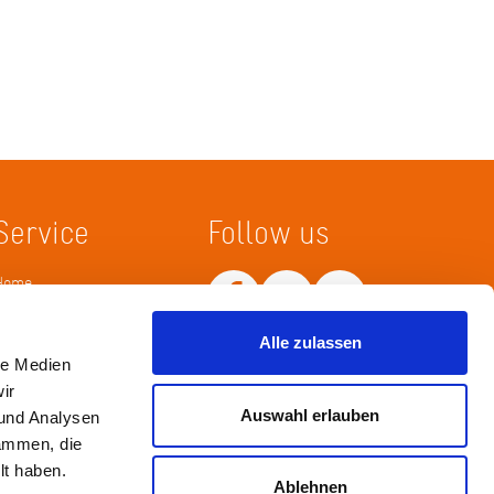
Service
Follow us
Home
Merkliste
Wissenskarte
Alle zulassen
Netiquette
le Medien
ir
Auswahl erlauben
 und Analysen
sammen, die
lt haben.
Ablehnen