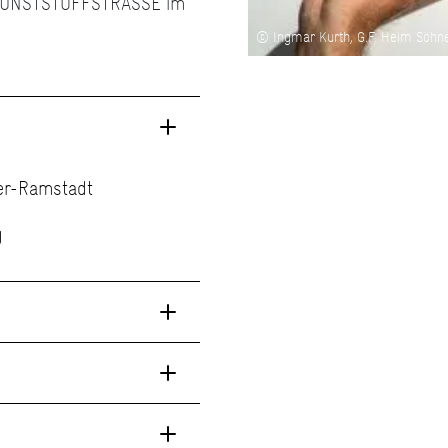
er KUNSTSTOFFSTRASSE im
© Ingmar Kurth, G.F. Heim Söhn
ber-Ramstadt
g