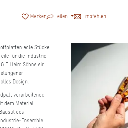
Merken
Teilen
Empfehlen
offplatten edle Stücke
ile für die Industrie
 G.F. Heim Söhne ein
gelungener
olles Design.
ldpatt verarbeitende
it dem Material
Baustil des
 Industrie-Ensemble.