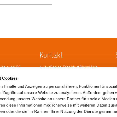
Kontakt
sich rund 50
KulturRegion FrankfurtRheinMain
erband zur
gGmbH Poststraße 16 60329
t Cookies
ändergrenzen
Frankfurt am Main
it 2005 die
 Inhalte und Anzeigen zu personalisieren, Funktionen für sozia
 die
Tel.: +49 69 2577-1700
e Zugriffe auf unsere Website zu analysieren. Außerdem geben w
 ihren
Fax: +49 69 2577-1750
rwendung unserer Website an unsere Partner für soziale Medien
ulse zu
E-Mail:
info@krfrm.de
hren diese Informationen möglicherweise mit weiteren Daten zu
haben oder die sie im Rahmen Ihrer Nutzung der Dienste gesamme