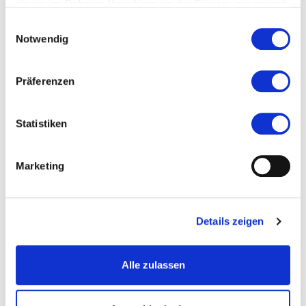
Ort und Anfahrt
die sie im Rahmen Ihrer Nutzung der Dienste gesammelt
haben.
Einwilligungsauswahl
Veranstaltet von
Notwendig
Präferenzen
Statistiken
Marketing
Details zeigen
Alle zulassen