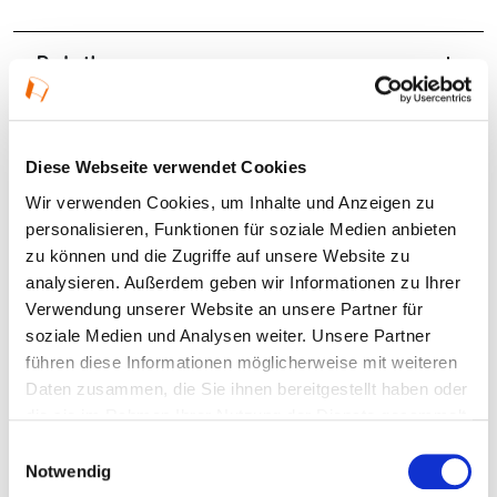
Details
13.08.2025, 15:00 Uhr — 16:00 Uhr in Frankfurt
am Main
Diese Webseite verwendet Cookies
Wir verwenden Cookies, um Inhalte und Anzeigen zu
Veranstaltungstyp:
Führung
personalisieren, Funktionen für soziale Medien anbieten
zu können und die Zugriffe auf unsere Website zu
Veranstaltungsformat:
Fokusthema
analysieren. Außerdem geben wir Informationen zu Ihrer
SCHICHTWECHSEL
Verwendung unserer Website an unsere Partner für
soziale Medien und Analysen weiter. Unsere Partner
führen diese Informationen möglicherweise mit weiteren
Kosten und Anmeldung
Daten zusammen, die Sie ihnen bereitgestellt haben oder
die sie im Rahmen Ihrer Nutzung der Dienste gesammelt
haben.
Ort und Anfahrt
Einwilligungsauswahl
Notwendig