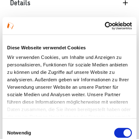
Details
11.09.2026, 15:00 Uhr in Frankfurt am Main
Öffnungszeiten:
Diese Führung findet am 7.9., 8.9., 9.9., 10.9. und
Diese Webseite verwendet Cookies
11.9. jeweils um 10 Uhr und 15 Uhr statt.
Wir verwenden Cookies, um Inhalte und Anzeigen zu
personalisieren, Funktionen für soziale Medien anbieten
Veranstaltungstyp:
Führung
zu können und die Zugriffe auf unsere Website zu
analysieren. Außerdem geben wir Informationen zu Ihrer
Verwendung unserer Website an unsere Partner für
Einzelne Termine
soziale Medien und Analysen weiter. Unsere Partner
führen diese Informationen möglicherweise mit weiteren
Kosten und Anmeldung
Daten zusammen, die Sie ihnen bereitgestellt haben oder
die sie im Rahmen Ihrer Nutzung der Dienste gesammelt
haben.
Einwilligungsauswahl
Ort und Anfahrt
Notwendig