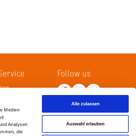
Service
Follow us
Home
Merkliste
Wissenskarte
Alle zulassen
Netiquette
le Medien
ir
Auswahl erlauben
 und Analysen
sammen, die