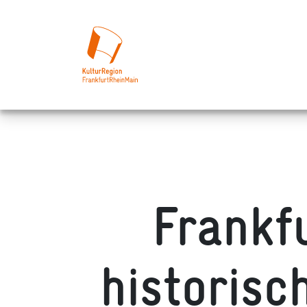
Frankf
historisc