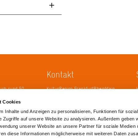
Kontakt
sich rund 50
KulturRegion FrankfurtRheinMain
erband zur
gGmbH Poststraße 16 60329
t Cookies
ändergrenzen
Frankfurt am Main
it 2005 die
 Inhalte und Anzeigen zu personalisieren, Funktionen für sozia
 die
Tel.: +49 69 2577-1700
e Zugriffe auf unsere Website zu analysieren. Außerdem geben w
 ihren
Fax: +49 69 2577-1750
rwendung unserer Website an unsere Partner für soziale Medien
ulse zu
E-Mail:
info@krfrm.de
hren diese Informationen möglicherweise mit weiteren Daten zu