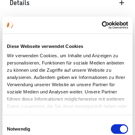
Details
07.09.2026, 10:00 Uhr in Frankfurt am Main
Öffnungszeiten:
Diese Führung findet am 7.9., 8.9., 9.9., 10.9. und
Diese Webseite verwendet Cookies
11.9. jeweils um 10 Uhr und 15 Uhr statt.
Wir verwenden Cookies, um Inhalte und Anzeigen zu
personalisieren, Funktionen für soziale Medien anbieten
Veranstaltungstyp:
Führung
zu können und die Zugriffe auf unsere Website zu
analysieren. Außerdem geben wir Informationen zu Ihrer
Verwendung unserer Website an unsere Partner für
Einzelne Termine
soziale Medien und Analysen weiter. Unsere Partner
führen diese Informationen möglicherweise mit weiteren
Kosten und Anmeldung
Daten zusammen, die Sie ihnen bereitgestellt haben oder
die sie im Rahmen Ihrer Nutzung der Dienste gesammelt
haben.
Einwilligungsauswahl
Ort und Anfahrt
Notwendig