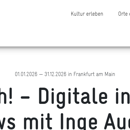
Kultur erleben
Orte
01.01.2026 — 31.12.2026 in Frankfurt am Main
! – Digitale i
ws mit Inge A