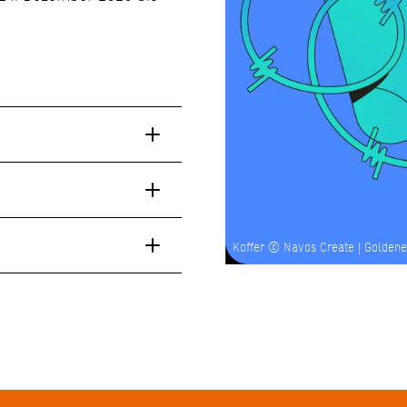
Koffer © Navos Create | Golden