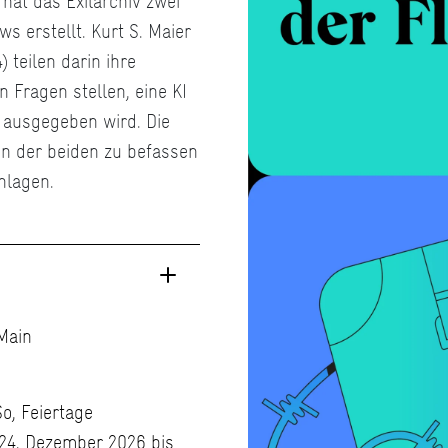
at das Exilarchiv zwei
ws erstellt. Kurt S. Maier
 teilen darin ihre
Fragen stellen, eine KI
t ausgegeben wird. Die
ien der beiden zu befassen
hlagen.
 Main
So, Feiertage
 24. Dezember 2026 bis