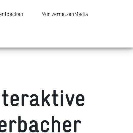
 entdecken
Wir vernetzen
Media
nteraktive
uerbacher