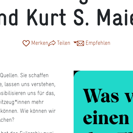
nd Kurt S. Mai
Merken
Teilen
Empfehlen
Quellen. Sie schaffen
, lassen uns verstehen,
ibilisieren uns für das,
Zeitzeug*innen mehr
n können. Wie können wir
achen?