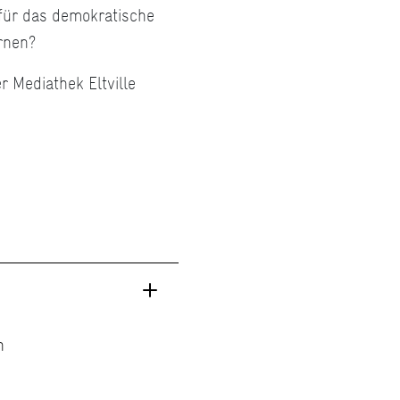
 für das demokratische
rnen?
er Mediathek Eltville
n