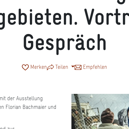
gebieten. Vort
Gespräch
Merken
Teilen
Empfehlen
it der Ausstellung
en Florian Bachmaier und
und zur