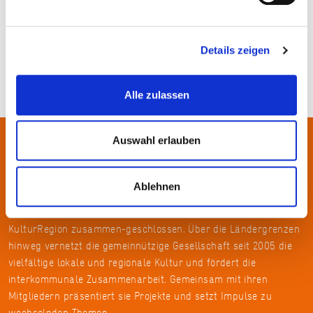
Stadt Frankfurt am Main, Foto: Stefan Cop
Details zeigen
Alle zulassen
Auswahl erlauben
Über uns
Ablehnen
In der Metropolregion FrankfurtRheinMain haben sich rund 50
Landkreise, Städte, Gemeinden und der Regionalverband zur
KulturRegion zusammen-geschlossen. Über die Ländergrenzen
hinweg vernetzt die gemeinnützige Gesellschaft seit 2005 die
vielfältige lokale und regionale Kultur und fördert die
interkommunale Zusammenarbeit. Gemeinsam mit ihren
Mitgliedern präsentiert sie Projekte und setzt Impulse zu
wechselnden Themen.