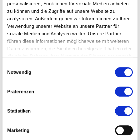
personalisieren, Funktionen für soziale Medien anbieten
Ort und Anfahrt
zu können und die Zugriffe auf unsere Website zu
analysieren. Außerdem geben wir Informationen zu Ihrer
Veranstaltet von
Verwendung unserer Website an unsere Partner für
soziale Medien und Analysen weiter. Unsere Partner
führen diese Informationen möglicherweise mit weiteren
Daten zusammen, die Sie ihnen bereitgestellt haben oder
die sie im Rahmen Ihrer Nutzung der Dienste gesammelt
haben.
Einwilligungsauswahl
Notwendig
Präferenzen
Statistiken
Marketing
Kur- und Touristik-Info Bad Salzhausen