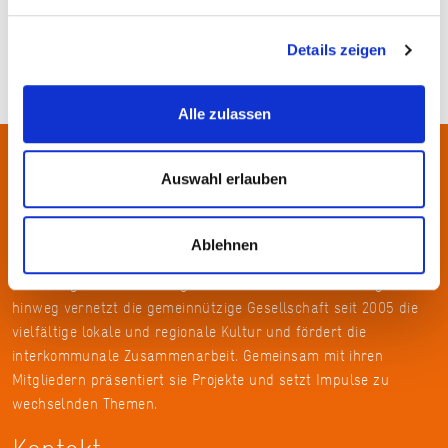
Details zeigen
Alle zulassen
Über uns
Auswahl erlauben
In der Metropolregion FrankfurtRheinMain haben sich rund 50
Ablehnen
Landkreise, Städte, Gemeinden und der Regionalverband zur
KulturRegion zusammen-geschlossen. Über die Ländergrenzen
hinweg vernetzt die gemeinnützige Gesellschaft seit 2005 die
vielfältige lokale und regionale Kultur und fördert die
interkommunale Zusammenarbeit. Gemeinsam mit ihren
Mitgliedern präsentiert sie Projekte und setzt Impulse zu
wechselnden Themen.