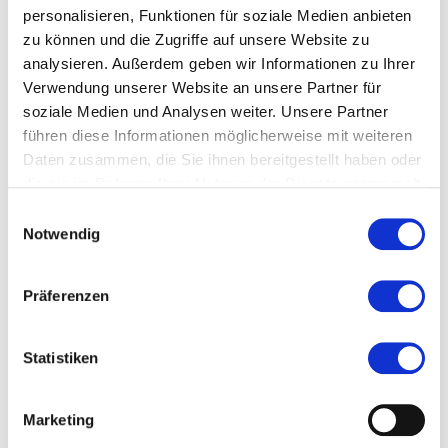
05.09.2026, 11:00 Uhr — 13:00 Uhr in Ober-
personalisieren, Funktionen für soziale Medien anbieten
Ramstadt
zu können und die Zugriffe auf unsere Website zu
analysieren. Außerdem geben wir Informationen zu Ihrer
Veranstaltungstyp:
Event
Verwendung unserer Website an unsere Partner für
soziale Medien und Analysen weiter. Unsere Partner
führen diese Informationen möglicherweise mit weiteren
Daten zusammen, die Sie ihnen bereitgestellt haben oder
Kosten und Anmeldung
die sie im Rahmen Ihrer Nutzung der Dienste gesammelt
haben.
Einwilligungsauswahl
Ort und Anfahrt
Notwendig
Veranstaltet von
Präferenzen
Statistiken
Marketing