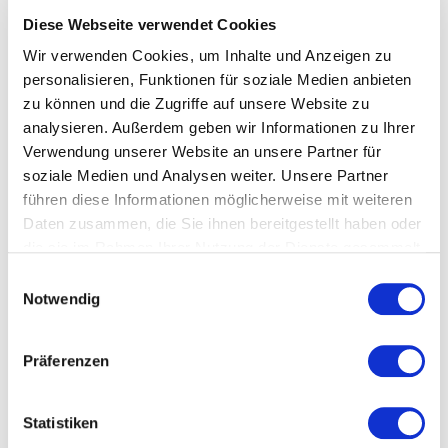
Veranstaltungstyp:
Ausstellung
Diese Webseite verwendet Cookies
Wir verwenden Cookies, um Inhalte und Anzeigen zu
personalisieren, Funktionen für soziale Medien anbieten
Kosten und Anmeldung
zu können und die Zugriffe auf unsere Website zu
analysieren. Außerdem geben wir Informationen zu Ihrer
Ort und Anfahrt
Verwendung unserer Website an unsere Partner für
soziale Medien und Analysen weiter. Unsere Partner
führen diese Informationen möglicherweise mit weiteren
Veranstaltet von
Daten zusammen, die Sie ihnen bereitgestellt haben oder
die sie im Rahmen Ihrer Nutzung der Dienste gesammelt
haben.
Einwilligungsauswahl
Notwendig
Präferenzen
Statistiken