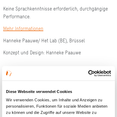
Keine Sprachkenntnisse erforderlich, durchgängige
Performance.
Mehr Informationen
Hanneke Paauwe/ Het Lab (BE), Brüssel
Konzept und Design: Hanneke Paauwe
Details
22.02.2026 — 01.03.2026 in Frankfurt am Main
Diese Webseite verwendet Cookies
Wir verwenden Cookies, um Inhalte und Anzeigen zu
Öffnungszeiten:
personalisieren, Funktionen für soziale Medien anbieten
Die Installation ist unter der Woche jeweils von
zu können und die Zugriffe auf unsere Website zu