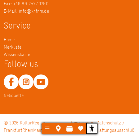
Fax: +49 69 2577-1750
E-Mail:
info@krfrm.de
Service
Home
Merkliste
Wissenskarte
Follow us
Netiquette
© 2026 KulturRegion
Impressum
Datenschutz /
FrankfurtRheinMain gGmbH
Haftungsausschluß