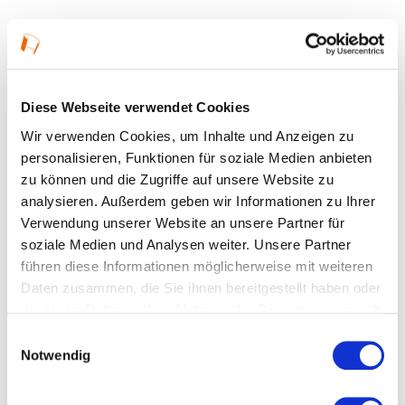
Details
Diese Webseite verwendet Cookies
25.02.2026, 11:00 Uhr — 11:45 Uhr in Rüsselsheim
Wir verwenden Cookies, um Inhalte und Anzeigen zu
am Main
personalisieren, Funktionen für soziale Medien anbieten
zu können und die Zugriffe auf unsere Website zu
Veranstaltungstyp:
Festival
analysieren. Außerdem geben wir Informationen zu Ihrer
Verwendung unserer Website an unsere Partner für
Veranstaltungsformat:
Angebot nur für Kinder
soziale Medien und Analysen weiter. Unsere Partner
führen diese Informationen möglicherweise mit weiteren
Altersgruppe:
5+
Daten zusammen, die Sie ihnen bereitgestellt haben oder
die sie im Rahmen Ihrer Nutzung der Dienste gesammelt
haben.
Kosten und Anmeldung
Einwilligungsauswahl
Notwendig
Ort und Anfahrt