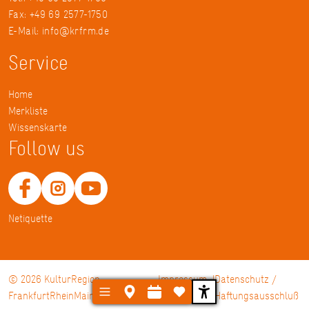
Fax: +49 69 2577-1750
E-Mail:
info@krfrm.de
Service
Home
Merkliste
Wissenskarte
Follow us
Netiquette
© 2026 KulturRegion
Impressum
Datenschutz /
FrankfurtRheinMain gGmbH
Haftungsausschluß