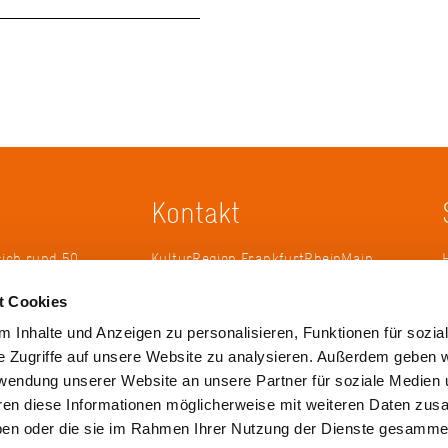
Kontakt
sich rund 50
KulturRegion FrankfurtRheinMain
erband zur
gGmbH Poststraße 16 60329
t Cookies
ändergrenzen
Frankfurt am Main
it 2005 die
 Inhalte und Anzeigen zu personalisieren, Funktionen für sozia
 die
Tel.: +49 69 2577-1700
e Zugriffe auf unsere Website zu analysieren. Außerdem geben w
 ihren
Fax: +49 69 2577-1750
rwendung unserer Website an unsere Partner für soziale Medien
ulse zu
E-Mail:
info@krfrm.de
hren diese Informationen möglicherweise mit weiteren Daten zu
haben oder die sie im Rahmen Ihrer Nutzung der Dienste gesamme