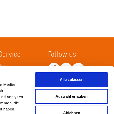
Service
Follow us
Home
Merkliste
Wissenskarte
Alle zulassen
Netiquette
le Medien
ir
Auswahl erlauben
 und Analysen
sammen, die
lt haben.
Ablehnen