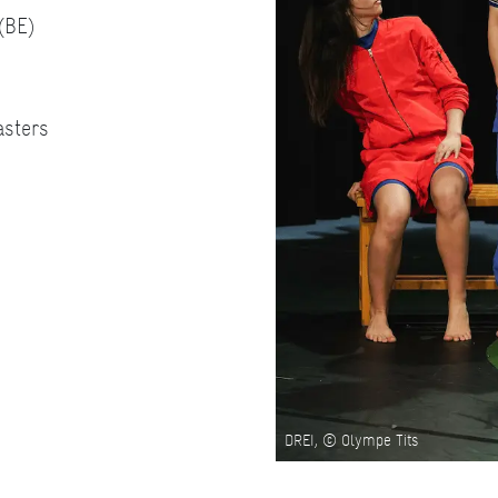
(BE)
asters
DREI, © Olympe Tits