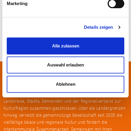
Marketing
Reka Szabo
Details zeigen
Alle zulassen
Auswahl erlauben
Über uns
Ablehnen
In der Metropolregion FrankfurtRheinMain haben sich rund 50
Landkreise, Städte, Gemeinden und der Regionalverband zur
KulturRegion zusammen-geschlossen. Über die Ländergrenzen
hinweg vernetzt die gemeinnützige Gesellschaft seit 2005 die
vielfältige lokale und regionale Kultur und fördert die
interkommunale Zusammenarbeit. Gemeinsam mit ihren