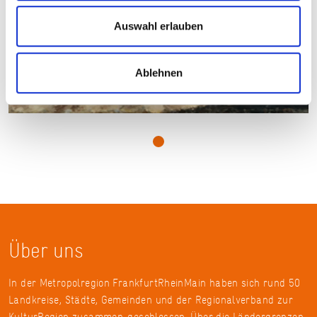
Auswahl erlauben
Ablehnen
Carl Schuch, Stillleben mit Äpfeln, Birnen und einer Karaffe, ca. 1888
© Städel Museum, Frankfurt am Main
Über uns
In der Metropolregion FrankfurtRheinMain haben sich rund 50
Landkreise, Städte, Gemeinden und der Regionalverband zur
KulturRegion zusammen-geschlossen. Über die Ländergrenzen