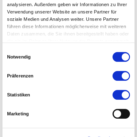
analysieren. Außerdem geben wir Informationen zu Ihrer
Veranstaltet von
Verwendung unserer Website an unsere Partner für
soziale Medien und Analysen weiter. Unsere Partner
führen diese Informationen möglicherweise mit weiteren
Daten zusammen, die Sie ihnen bereitgestellt haben oder
die sie im Rahmen Ihrer Nutzung der Dienste gesammelt
haben.
Einwilligungsauswahl
Notwendig
Präferenzen
Statistiken
©Magistrat der Stadt Nidda
Marketing