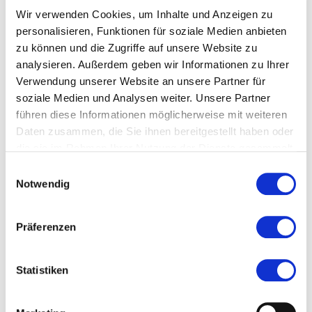
Wir verwenden Cookies, um Inhalte und Anzeigen zu
Licht Design: Morten Ladefoged
personalisieren, Funktionen für soziale Medien anbieten
Workshop / Tech: Morten Meilvang Laursen, William
zu können und die Zugriffe auf unsere Website zu
analysieren. Außerdem geben wir Informationen zu Ihrer
Højberg Nielsen
Verwendung unserer Website an unsere Partner für
soziale Medien und Analysen weiter. Unsere Partner
führen diese Informationen möglicherweise mit weiteren
Details
Daten zusammen, die Sie ihnen bereitgestellt haben oder
die sie im Rahmen Ihrer Nutzung der Dienste gesammelt
haben.
Einwilligungsauswahl
25.02.2026, 10:00 Uhr — 10:40 Uhr in Dreieich
Notwendig
Veranstaltungstyp:
Festival
Präferenzen
Veranstaltungsformat:
Angebot nur für Kinder
Statistiken
Altersgruppe:
6+