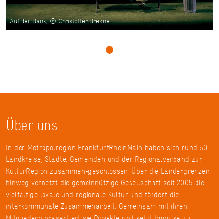
Auf der Bank, © Christoffer Brekne
Über uns
In der Metropolregion FrankfurtRheinMain haben sich rund 50
Landkreise, Städte, Gemeinden und der Regionalverband zur
KulturRegion zusammen-geschlossen. Über die Ländergrenzen
hinweg vernetzt die gemeinnützige Gesellschaft seit 2005 die
vielfältige lokale und regionale Kultur und fördert die
interkommunale Zusammenarbeit. Gemeinsam mit ihren
Mitgliedern präsentiert sie Projekte und setzt Impulse zu