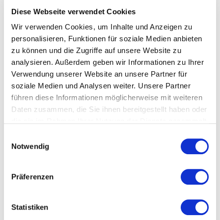
Veranstaltungstyp:
Vortrag
Diese Webseite verwendet Cookies
Wir verwenden Cookies, um Inhalte und Anzeigen zu
personalisieren, Funktionen für soziale Medien anbieten
Kosten und Anmeldung
zu können und die Zugriffe auf unsere Website zu
analysieren. Außerdem geben wir Informationen zu Ihrer
Ort und Anfahrt
Verwendung unserer Website an unsere Partner für
soziale Medien und Analysen weiter. Unsere Partner
führen diese Informationen möglicherweise mit weiteren
Veranstaltet von
Daten zusammen, die Sie ihnen bereitgestellt haben oder
die sie im Rahmen Ihrer Nutzung der Dienste gesammelt
haben.
Einwilligungsauswahl
Notwendig
Präferenzen
Statistiken