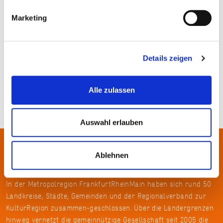
Marketing
Ingo Arndt
Details zeigen
Alle zulassen
Auswahl erlauben
Über uns
Ablehnen
In der Metropolregion FrankfurtRheinMain haben sich rund 50
Landkreise, Städte, Gemeinden und der Regionalverband zur
KulturRegion zusammen-geschlossen. Über die Ländergrenzen
hinweg vernetzt die gemeinnützige Gesellschaft seit 2005 die