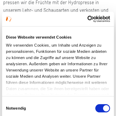
pressen wir die Früchte mit der Hydropresse in
unserem Lehr- und Schaugarten und verkosten und
bewerten die sortenreinen Säfte. Inklusive ca. 5 Liter
Apfelsaft zum Mitnehmen.
Diese Webseite verwendet Cookies
Wir verwenden Cookies, um Inhalte und Anzeigen zu
Details
personalisieren, Funktionen für soziale Medien anbieten
zu können und die Zugriffe auf unsere Website zu
analysieren. Außerdem geben wir Informationen zu Ihrer
18.08.2026, 09:30 Uhr — 17:00 Uhr in Geisenheim
Verwendung unserer Website an unsere Partner für
Veranstaltungstyp:
Seminar
soziale Medien und Analysen weiter. Unsere Partner
führen diese Informationen möglicherweise mit weiteren
Daten zusammen, die Sie ihnen bereitgestellt haben oder
die sie im Rahmen Ihrer Nutzung der Dienste gesammelt
Kosten und Anmeldung
haben.
Einwilligungsauswahl
Notwendig
Ort und Anfahrt