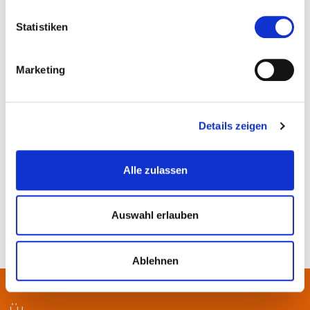
Statistiken
Marketing
Details zeigen
© Schiffsmühle Ginsheim am Rhein e.V.
Alle zulassen
Auswahl erlauben
Ablehnen