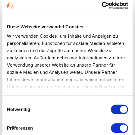
Details
Diese Webseite verwendet Cookies
09.09.2026, 17:30 Uhr in Ginsheim-Gustavsburg
Wir verwenden Cookies, um Inhalte und Anzeigen zu
Veranstaltungstyp:
Vortrag
personalisieren, Funktionen für soziale Medien anbieten
zu können und die Zugriffe auf unsere Website zu
analysieren. Außerdem geben wir Informationen zu Ihrer
Kosten und Anmeldung
Verwendung unserer Website an unsere Partner für
soziale Medien und Analysen weiter. Unsere Partner
führen diese Informationen möglicherweise mit weiteren
Ort und Anfahrt
Daten zusammen, die Sie ihnen bereitgestellt haben oder
die sie im Rahmen Ihrer Nutzung der Dienste gesammelt
haben.
Veranstaltet von
Einwilligungsauswahl
Notwendig
Präferenzen