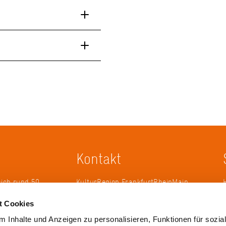
Kontakt
sich rund 50
KulturRegion FrankfurtRheinMain
erband zur
gGmbH Poststraße 16 60329
t Cookies
ändergrenzen
Frankfurt am Main
it 2005 die
 Inhalte und Anzeigen zu personalisieren, Funktionen für sozia