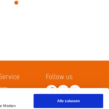
Service
Follow us
Home
Merkliste
Wissenskarte
Alle zulassen
Netiquette
le Medien