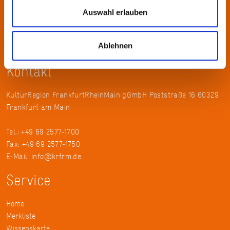
vielfältige lokale und regionale Kultur und fördert die
Auswahl erlauben
interkommunale Zusammenarbeit. Gemeinsam mit ihren
Mitgliedern präsentiert sie Projekte und setzt Impulse zu
Ablehnen
wechselnden Themen.
Kontakt
KulturRegion FrankfurtRheinMain gGmbH Poststraße 16 60329
Frankfurt am Main
Tel.: +49 69 2577-1700
Fax: +49 69 2577-1750
E-Mail:
info@krfrm.de
Service
Home
Merkliste
Wissenskarte