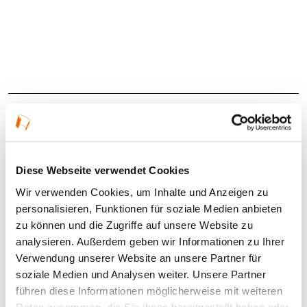
Details
01.12.2025 — 15.03.2026 in Offenbach am Main
Diese Webseite verwendet Cookies
Öffnungszeiten:
Wir verwenden Cookies, um Inhalte und Anzeigen zu
Di–Do 13–18 Uhr; Fr 14–21 Uhr; Sa, So 11–18 Uhr
personalisieren, Funktionen für soziale Medien anbieten
zu können und die Zugriffe auf unsere Website zu
Veranstaltungstyp:
Ausstellung
analysieren. Außerdem geben wir Informationen zu Ihrer
Verwendung unserer Website an unsere Partner für
soziale Medien und Analysen weiter. Unsere Partner
Kosten und Anmeldung
führen diese Informationen möglicherweise mit weiteren