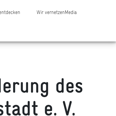
 entdecken
Wir vernetzen
Media
derung des
adt e. V.