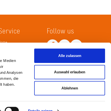
Service
Follow us
Home
Merkliste
Wissenskarte
Alle zulassen
Netiquette
le Medien
ir
Auswahl erlauben
 und Analysen
sammen, die
lt haben.
Ablehnen
Impressum
Datenschutz / Haftungsausschluß
g
Details zeigen