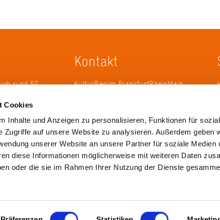
Kontakt
sich rund 50
KulturRegion FrankfurtRheinMain
erband zur
gGmbH Poststraße 16 60329
t Cookies
ändergrenzen
Frankfurt am Main
it 2005 die
 Inhalte und Anzeigen zu personalisieren, Funktionen für sozia
 die
Tel.: +49 69 2577-1700
e Zugriffe auf unsere Website zu analysieren. Außerdem geben w
 ihren
Fax: +49 69 2577-1750
rwendung unserer Website an unsere Partner für soziale Medien
ulse zu
E-Mail:
info@krfrm.de
hren diese Informationen möglicherweise mit weiteren Daten zu
haben oder die sie im Rahmen Ihrer Nutzung der Dienste gesamme
Präferenzen
Statistiken
Marketin