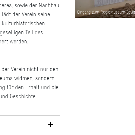
oeres, sowie der Nachbau
Eingang zum RegioMuseum Selig
lädt der Verein seine
 kulturhistorischen
eselligen Teil des
nnert werden.
der Verein nicht nur den
useums widmen, sondern
g für den Erhalt und die
 und Geschichte.