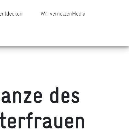
 entdecken
Wir vernetzen
Media
lanze des
terfrauen