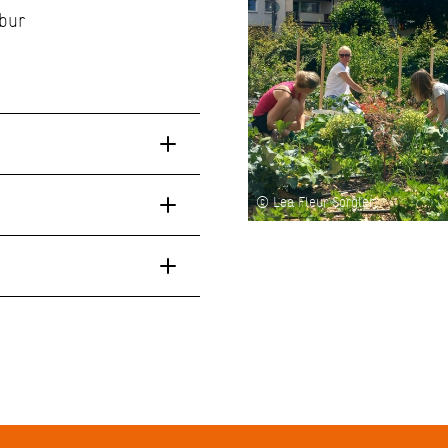
ebur
© Lea Fleur Sorgler