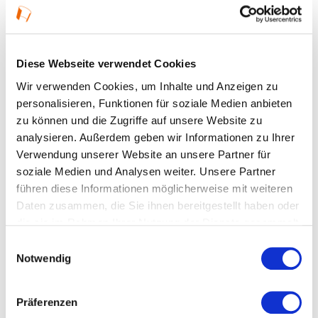
Details
Diese Webseite verwendet Cookies
Wir verwenden Cookies, um Inhalte und Anzeigen zu
10.09.2026, 17:00 Uhr — 18:30 Uhr
personalisieren, Funktionen für soziale Medien anbieten
zu können und die Zugriffe auf unsere Website zu
Veranstaltungstyp:
Führung
analysieren. Außerdem geben wir Informationen zu Ihrer
Verwendung unserer Website an unsere Partner für
soziale Medien und Analysen weiter. Unsere Partner
Kosten und Anmeldung
führen diese Informationen möglicherweise mit weiteren
Daten zusammen, die Sie ihnen bereitgestellt haben oder
die sie im Rahmen Ihrer Nutzung der Dienste gesammelt
Ort und Anfahrt
haben.
Einwilligungsauswahl
Notwendig
Veranstaltet von
Präferenzen