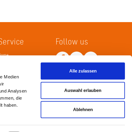
Service
Follow us
Home
Merkliste
Wissenskarte
Netiquette
Alle zulassen
le Medien
ir
Auswahl erlauben
 und Analysen
sammen, die
lt haben.
Ablehnen