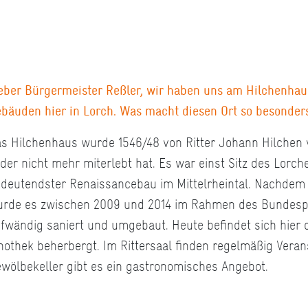
eber Bürgermeister Reßler, wir haben uns am Hilchenhaus
bäuden hier in Lorch. Was macht diesen Ort so besonder
s Hilchenhaus wurde 1546/48 von Ritter Johann Hilchen v
ider nicht mehr miterlebt hat. Es war einst Sitz des Lorc
deutendster Renaissancebau im Mittelrheintal. Nachdem 
rde es zwischen 2009 und 2014 im Rahmen des Bundespr
fwändig saniert und umgebaut. Heute befindet sich hier di
nothek beherbergt. Im Rittersaal finden regelmäßig Vera
wölbekeller gibt es ein gastronomisches Angebot.