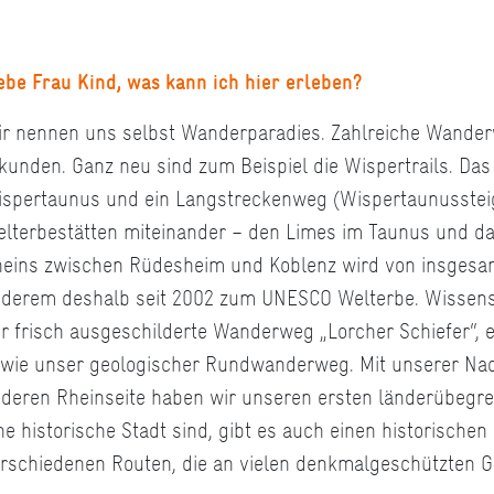
ebe Frau Kind, was kann ich hier erleben?
r nennen uns selbst Wanderparadies. Zahlreiche Wander
kunden. Ganz neu sind zum Beispiel die Wispertrails. D
spertaunus und ein Langstreckenweg (Wispertaunussteig)
lterbestätten miteinander – den Limes im Taunus und das
eins zwischen Rüdesheim und Koblenz wird von insgesa
derem deshalb seit 2002 zum UNESCO Welterbe. Wissens
r frisch ausgeschilderte Wanderweg „Lorcher Schiefer“, e
wie unser geologischer Rundwanderweg. Mit unserer Na
deren Rheinseite haben wir unseren ersten länderübegr
ne historische Stadt sind, gibt es auch einen historische
rschiedenen Routen, die an vielen denkmalgeschützten 