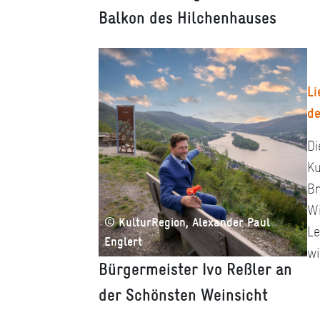
Balkon des Hilchenhauses
Li
de
Di
Ku
Br
Wi
© KulturRegion, Alexander Paul
Le
Englert
wi
Bürgermeister Ivo Reßler an
der Schönsten Weinsicht