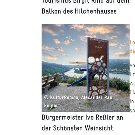
Tourismus Birgit Kind auf dem
Balkon des Hilchenhauses
Lo
di
Vo
Er
wu
Fl
© KulturRegion, Alexander Paul
In
Englert
sp
Bürgermeister Ivo Reßler an
der Schönsten Weinsicht