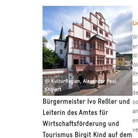
Li
Wi
er
Wi
We
Rh
© KulturRegion, Alexander Paul
an
Englert
de
Bürgermeister Ivo Reßler und
so
an
Leiterin des Amtes für
ei
Wirtschaftsförderung und
ve
Tourismus Birgit Kind auf dem