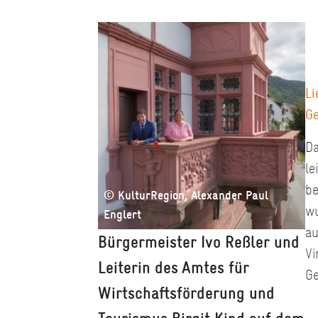
Li
Ge
Da
le
be
© KulturRegion, Alexander Paul
wu
Englert
au
Bürgermeister Ivo Reßler und
Vi
Leiterin des Amtes für
Ge
Wirtschaftsförderung und