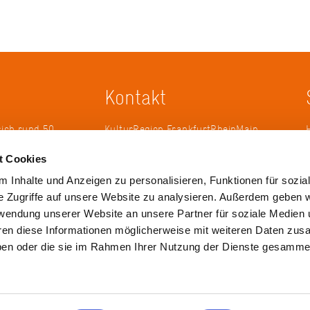
Kontakt
sich rund 50
KulturRegion FrankfurtRheinMain
erband zur
gGmbH Poststraße 16 60329
t Cookies
ändergrenzen
Frankfurt am Main
it 2005 die
 Inhalte und Anzeigen zu personalisieren, Funktionen für sozia
 die
Tel.: +49 69 2577-1700
e Zugriffe auf unsere Website zu analysieren. Außerdem geben w
 ihren
Fax: +49 69 2577-1750
rwendung unserer Website an unsere Partner für soziale Medien
ulse zu
E-Mail:
info@krfrm.de
hren diese Informationen möglicherweise mit weiteren Daten zu
haben oder die sie im Rahmen Ihrer Nutzung der Dienste gesamme